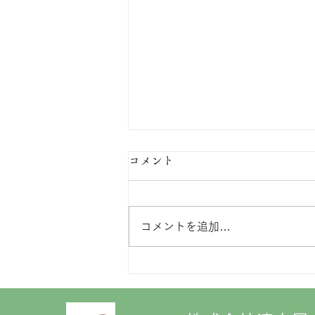
コメント
コメントを追加…
【6/20・21】フランスベッド
「工場直送フェア in 一関」