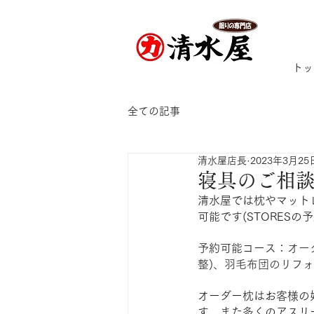
トッ
全ての記事
清水屋店長
2023年3月25
寝具のご相
清水屋では枕やマット
可能です(STORESの
予約可能コース：
オー
整)、羽毛布団のリフ
オーダー枕はお客様の
す。また多くのアスリ