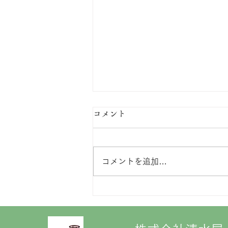
コメント
コメントを追加…
【6/20・21】フランスベッド
「工場直送フェア in 一関」