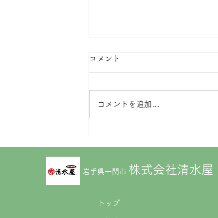
コメント
コメントを追加…
【6/20・21】フランスベッド
「工場直送フェア in 一関」
株式会社清水屋
開催
岩手県一関市
トップ