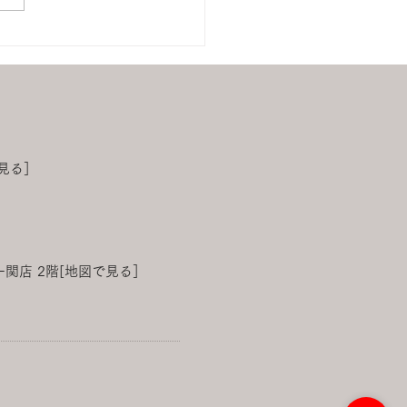
15-本決算大市開催(本店・
S&BABYしみず)
見る］
一関店 2階
[地図で見る］