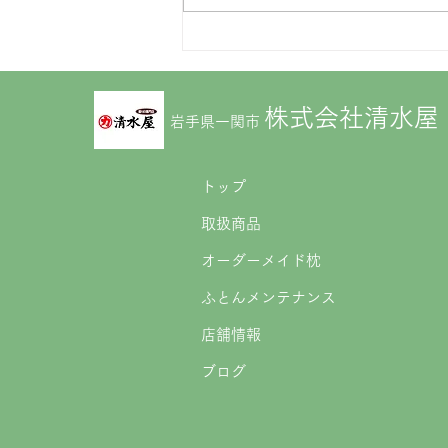
【6/20・21】フランスベッド
「工場直送フェア in 一関」
株式会社清水屋
開催
岩手県一関市
トップ
取扱商品
オーダーメイド枕
ふとんメンテナンス
店舗情報
ブログ