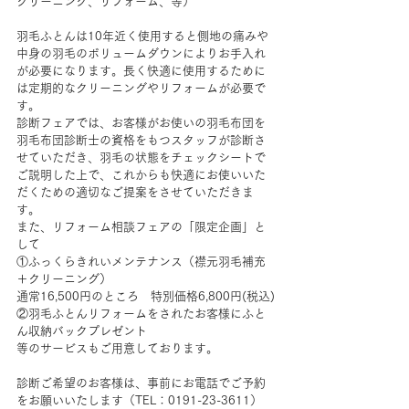
クリーニング、リフォーム、等）
羽毛ふとんは10年近く使用すると側地の痛みや
中身の羽毛のボリュームダウンによりお手入れ
が必要になります。長く快適に使用するために
は定期的なクリーニングやリフォームが必要で
す。
診断フェアでは、お客様がお使いの羽毛布団を
羽毛布団診断士の資格をもつスタッフが診断さ
せていただき、羽毛の状態をチェックシートで
ご説明した上で、これからも快適にお使いいた
だくための適切なご提案をさせていただきま
す。
また、リフォーム相談フェアの「限定企画」と
して
①ふっくらきれいメンテナンス（襟元羽毛補充
＋クリーニング）
通常16,500円のところ　特別価格6,800円(税込)
②羽毛ふとんリフォームをされたお客様にふと
ん収納バックプレゼント
等のサービスもご用意しております。
診断ご希望のお客様は、事前にお電話でご予約
をお願いいたします（TEL：0191-23-3611）