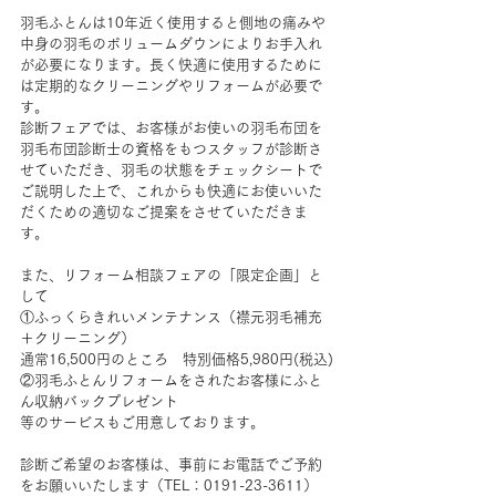
羽毛ふとんは10年近く使用すると側地の痛みや
中身の羽毛のボリュームダウンによりお手入れ
が必要になります。長く快適に使用するために
は定期的なクリーニングやリフォームが必要で
す。
診断フェアでは、お客様がお使いの羽毛布団を
羽毛布団診断士の資格をもつスタッフが診断さ
せていただき、羽毛の状態をチェックシートで
ご説明した上で、これからも快適にお使いいた
だくための適切なご提案をさせていただきま
す。
また、リフォーム相談フェアの「限定企画」と
して
①ふっくらきれいメンテナンス（襟元羽毛補充
＋クリーニング）
通常16,500円のところ　特別価格5,980円(税込)
②羽毛ふとんリフォームをされたお客様にふと
ん収納バックプレゼント
等のサービスもご用意しております。
診断ご希望のお客様は、事前にお電話でご予約
をお願いいたします（TEL：0191-23-3611）